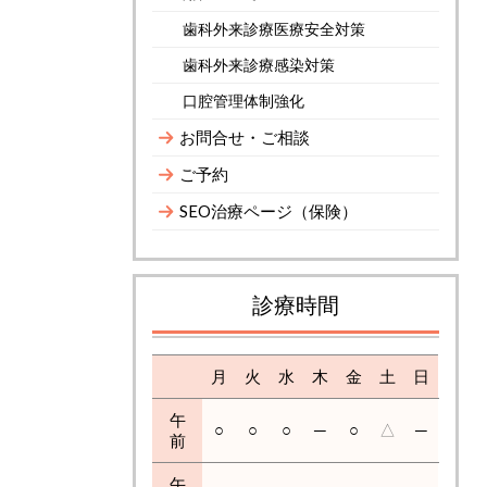
歯科外来診療医療安全対策
歯科外来診療感染対策
口腔管理体制強化
お問合せ・ご相談
ご予約
SEO治療ページ（保険）
診療時間
月
火
水
木
金
土
日
午
○
○
○
─
○
△
─
前
午