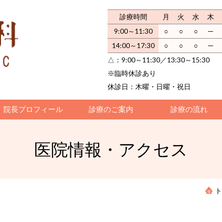
診療時間
月
火
水
木
9:00～11:30
○
○
○
─
14:00～17:30
○
○
○
─
△：9:00～11:30／13:30～15:30
※臨時休診あり
休診日：木曜・日曜・祝日
院長プロフィール
診療のご案内
診療の流れ
医院情報・アクセス
ト