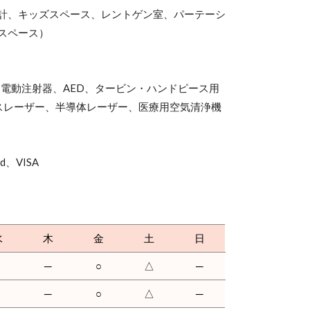
計、キッズスペース、レントゲン室、パーテーシ
スペース）
電動注射器、AED、タービン・ハンドピース用
ガスレーザー、半導体レーザー、医療用空気清浄機
d、VISA
水
木
金
土
日
○
─
○
△
─
○
─
○
△
─